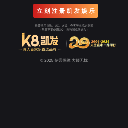
立 刻 注 册 凯 发 娱 乐
推荐使用谷歌、UC、火狐、夸客等主流浏览器
（尽量不要使用QQ、搜狗浏览器进入）
© 2025 信誉保障 大额无忧