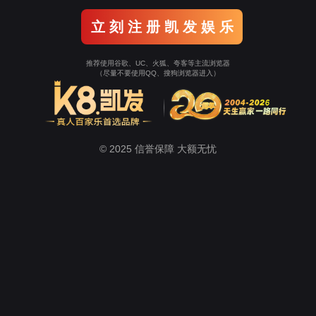
立 刻 注 册 凯 发 娱 乐
推荐使用谷歌、UC、火狐、夸客等主流浏览器
（尽量不要使用QQ、搜狗浏览器进入）
© 2025 信誉保障 大额无忧